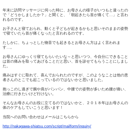
年末に訪問マッサージに伺った時に、お母さんの様子がいつもと違ったの
で「どうかしましたか？」と聞くと、「朝起きたら首が痛くて…」と言わ
れるのです。
お子さんと寝ておられ、動くと子どもが起きるかもと思いそのままの姿勢
で寝ていたら首が痛くなったと言われるのです。
たしかに、ちょっとした物音でも起きるとお母さん方はよく言われま
す…。
お母さんにゆっくり寝てもらいたいな～と思いつつ、今自分にできること
は首の痛みを取ってあげることだと思い、首を診せてもらうことにしまし
た。
痛みはすぐに取れて、喜んでおられたのですが、このようなことは他の患
者さんのとこでも起こっているのではないかと思いました。
抱っこのし過ぎで腕や肩がパンパン、中腰での姿勢が多いため腰が痛い、
治療に行きたいけど行けない。
そんなお母さんのお役に立てるのではないかと、２０１８年はお母さんの
体のケアもしていこうと思います！
当院へのお問い合わせはメールはこちらから
http://nakagawa-shiatsu.com/script/mailform/inquiry/