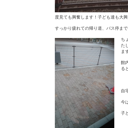
度見ても興奮します！子ども達も大興
すっかり疲れての帰り道、バス停まで
ち
た
ま
館
る
自
今
子