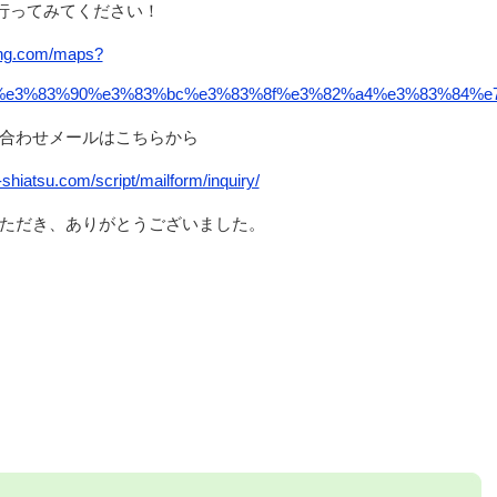
行ってみてください！
ing.com/maps?
e3%83%90%e3%83%bc%e3%83%8f%e3%82%a4%e3%83%84%e7%80%
合わせメールはこちらから
shiatsu.com/script/mailform/inquiry/
ただき、ありがとうございました。