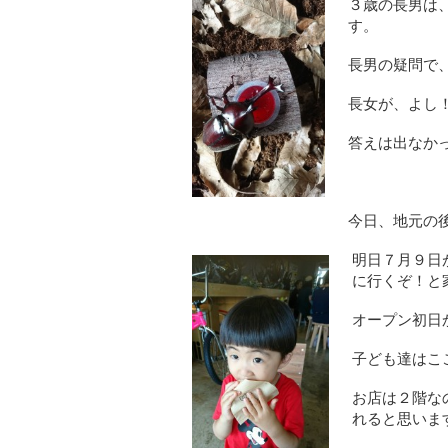
３歳の長男は
す。
長男の疑問で
長女が、よし
答えは出なか
今日、地元の
明日７月９日
に行くぞ！と
オープン初日
子ども達はこ
お店は２階な
れると思いま