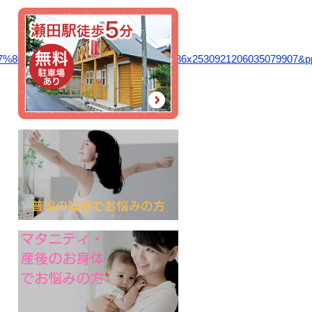
ac%e7%94%b0&ss=ypid.YN5286x2530921206035079907&ppoi