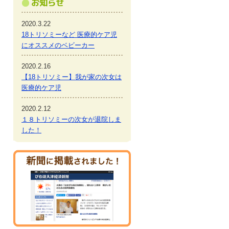
2020.3.22
18トリソミーなど 医療的ケア児
にオススメのベビーカー
2020.2.16
【18トリソミー】我が家の次女は
医療的ケア児
2020.2.12
１８トリソミーの次女が退院しま
した！