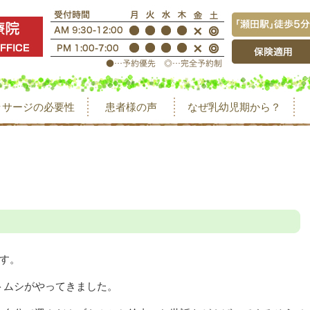
ッサージの必要性
患者様の声
なぜ乳幼児期から？
す。
トムシがやってきました。