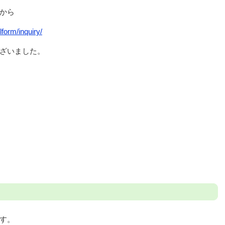
から
form/inquiry/
ざいました。
す。