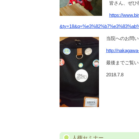
皆さん、ぜひ
https://www.b
&ty=18&q=%e3%82%b7%e3%83%ab%
当院へのお問い
http://nakagawa-
最後までご覧い
2018.7.8
人権セミナー