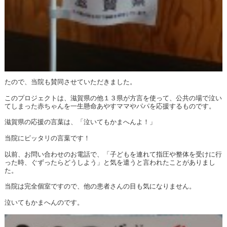
たので、当院も賛同させていただきました。
このプロジェクトは、滋賀県の他１３県が方言を使って、公共の場で泣い
てしまった赤ちゃんを一生懸命あやすママやパパを応援するものです。
滋賀県の応援の言葉は、「泣いてもかまへんよ！」
当院にピッタリの言葉です！
以前、お問い合わせのお電話で、「子どもを連れて指圧や整体を受けに行
った時、ぐずったらどうしよう」と気を遣うと言われたことがありまし
た。
当院は完全個室ですので、他の患者さんの目も気になりません。
泣いてもかまへんのです。