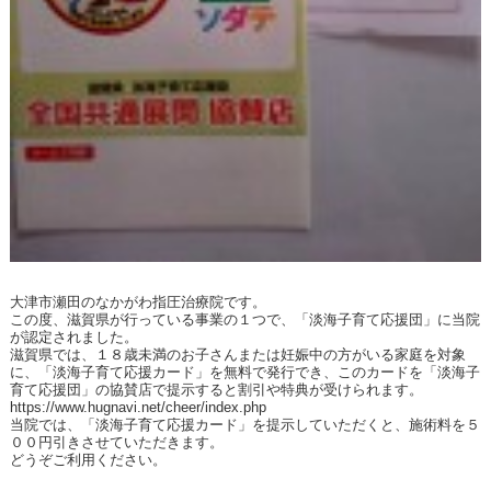
大津市瀬田のなかがわ指圧治療院です。
この度、滋賀県が行っている事業の１つで、「淡海子育て応援団」に当院
が認定されました。
滋賀県では、１８歳未満のお子さんまたは妊娠中の方がいる家庭を対象
に、「淡海子育て応援カード」を無料で発行でき、このカードを「淡海子
育て応援団」の協賛店で提示すると割引や特典が受けられます。
https://www.hugnavi.net/cheer/index.php
当院では、「淡海子育て応援カード」を提示していただくと、施術料を５
００円引きさせていただきます。
どうぞご利用ください。