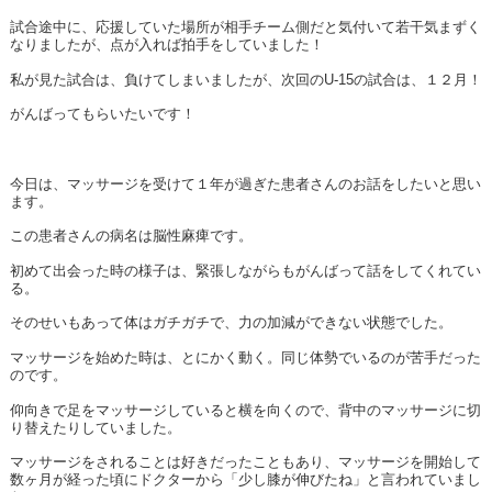
試合途中に、応援していた場所が相手チーム側だと気付いて若干気まずく
なりましたが、点が入れば拍手をしていました！
私が見た試合は、負けてしまいましたが、次回のU-15の試合は、１２月！
がんばってもらいたいです！
今日は、マッサージを受けて１年が過ぎた患者さんのお話をしたいと思い
ます。
この患者さんの病名は脳性麻痺です。
初めて出会った時の様子は、緊張しながらもがんばって話をしてくれてい
る。
そのせいもあって体はガチガチで、力の加減ができない状態でした。
マッサージを始めた時は、とにかく動く。同じ体勢でいるのが苦手だった
のです。
仰向きで足をマッサージしていると横を向くので、背中のマッサージに切
り替えたりしていました。
マッサージをされることは好きだったこともあり、マッサージを開始して
数ヶ月が経った頃にドクターから「少し膝が伸びたね」と言われていまし