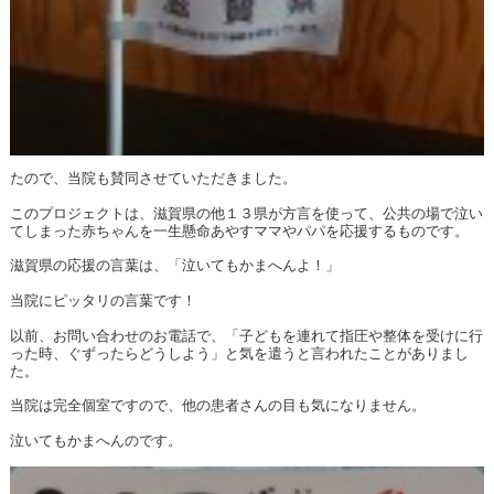
たので、当院も賛同させていただきました。
このプロジェクトは、滋賀県の他１３県が方言を使って、公共の場で泣い
てしまった赤ちゃんを一生懸命あやすママやパパを応援するものです。
滋賀県の応援の言葉は、「泣いてもかまへんよ！」
当院にピッタリの言葉です！
以前、お問い合わせのお電話で、「子どもを連れて指圧や整体を受けに行
った時、ぐずったらどうしよう」と気を遣うと言われたことがありまし
た。
当院は完全個室ですので、他の患者さんの目も気になりません。
泣いてもかまへんのです。