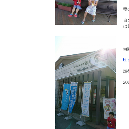
妻
自
は
当
htt
最
201