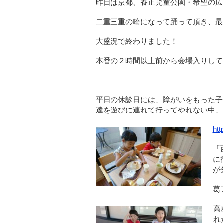
昨日は京都、養正児童公園・希望の広
二重三重の輪になって踊って頂き、最
大盛況で終わりました！
本番の２時間以上前から会場入りして
平日の休診日には、障がいをもった子
達を遊びに連れて行ってやれない中、
htt
「
に
が
葛
高
れ