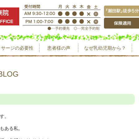
ッサージの必要性
患者様の声
なぜ乳幼児期から？
BLOG
す。
もある私。