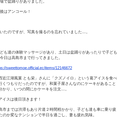
場で盆踊りがありました。
後はアンコール！
いたのですが、写真を撮るのを忘れていました…。
ども達の体験マッサージがあり、土日は盆踊りがあったりで子ど
今日は高島市まで行ってきました。
ps://sweettomoe.official.ec/items/12146672
西近江湖風菓 とも栄」さんに「クズノイロ」という葛アイスを食べ
行くつもりだったのですが、和菓子屋さんなのにケーキがあること
分かり、いつの間にかケーキを注文…。
アイスは後日頂きます！
島市までは渋滞もあり片道２時間程かかり、子ども達も車に乗り疲
たのか変なテンションで半日を過ごし、妻も疲れ気味。