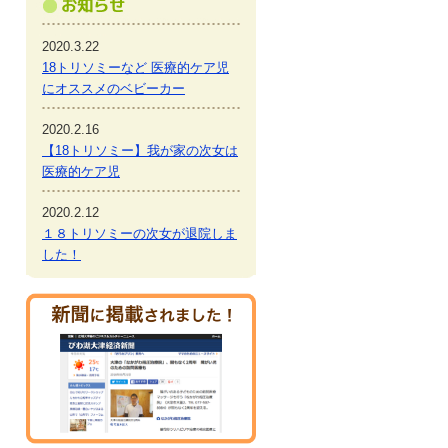
2020.3.22
18トリソミーなど 医療的ケア児
にオススメのベビーカー
2020.2.16
【18トリソミー】我が家の次女は
医療的ケア児
も
2020.2.12
１８トリソミーの次女が退院しま
した！