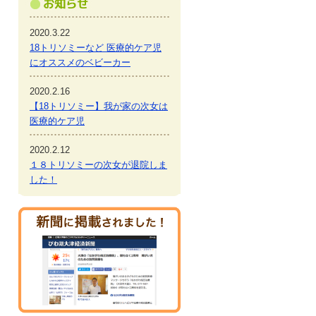
2020.3.22
18トリソミーなど 医療的ケア児
にオススメのベビーカー
2020.2.16
【18トリソミー】我が家の次女は
医療的ケア児
2020.2.12
１８トリソミーの次女が退院しま
した！