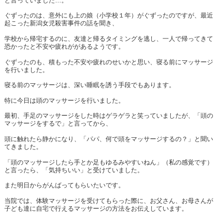
と言っていました…。
ぐずったのは、意外にも上の娘（小学校１年）がぐずったのですが、最近
起こった新潟女児殺害事件の話を聞き、
学校から帰宅するのに、友達と帰るタイミングを逃し、一人で帰ってきて
恐かったと不安や疲れががあるようです。
ぐずったのも、積もった不安や疲れのせいかと思い、寝る前にマッサージ
を行いました。
寝る前のマッサージは、深い睡眠を誘う手段でもあります。
特に今日は頭のマッサージを行いました。
最初、手足のマッサージをした時はゲラゲラと笑っていましたが、「頭の
マッサージをするで」と言ってから、
頭に触れたら静かになり、「パパ、何で頭をマッサージするの？」と聞い
てきました。
「頭のマッサージしたら手とか足もゆるみやすいねん」（私の感覚です）
と言ったら、「気持ちいい」と受けていました。
また明日からがんばってもらいたいです。
当院では、体験マッサージを受けてもらった際に、お父さん、お母さんが
子ども達に自宅で行えるマッサージの方法をお伝えしています。